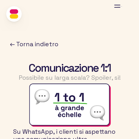
Home
Risorse
Blog Allegro
← Torna indietro
Comunicazione 1:1
Possibile su larga scala? Spoiler, sì!
Su WhatsApp, i clienti si aspettano 