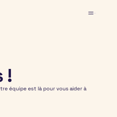
Home
Ressources
Blog
Sign in
 !
e équipe est là pour vous aider à 